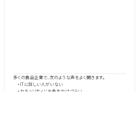
多くの食品企業で、次のような声をよく聞きます。
・ITに詳しい人がいない
・セキュリティにお金をかけづらい
・OTの知識が不足している
こうした場合は、無理に内製化しようとせず、
・クラウドサービスを活用する
・外部ベンダーに任せる
・監視サービスを導入する
といった「外部を使う前提」で考えた方が現実的です。