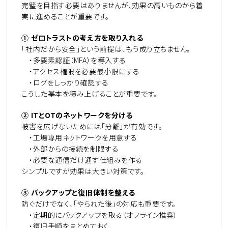
完璧を目指す必要はありませんが、効果の高いものから着
実に進めることが重要です。
①
ゼロトラストの考え方を取り入れる
「社内だから安全」という前提は、もう成り立ちません。
・多要素認証（MFA）を導入する
・アクセス権限を必要最小限にする
・ログをしっかり確認する
こうした基本を積み上げることが重要です。
②
IT
と
OT
のネットワークを分ける
被害を広げないためには「分離」が有効です。
・工場専用ネットワークを用意する
・外部からの接続を制限する
・必要な通信だけ通す仕組みを作る
シンプルですが効果は大きい対策です。
③
バックアップと復旧体制を整える
防ぐだけでなく、「やられた後」の対応も重要です。
・定期的にバックアップを取る（オフライン推奨）
・復旧手順をまとめておく