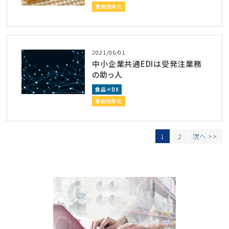
業務効率化
2021/06/01
中小企業共通EDIは受発注業務
の助っ人
食品×DX
業務効率化
1
2
次へ >>