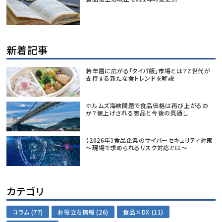
新着記事
若年層に広がる「タイパ飯」市場とは？Z世代が
支持する新たな食トレンドを解説
ホルムズ海峡問題で食品価格は再び上がるの
か？値上げされる商品と今後の見通し
【2026年】食品企業のサイバーセキュリティ対策
～現場で求められるリスク対応とは～
カテゴリ
コラム (77)
お役立ち情報 (26)
食品×DX (11)