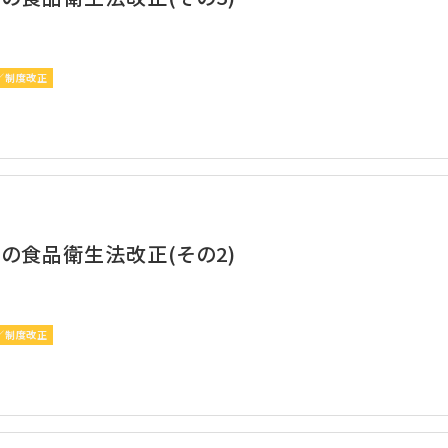
／制度改正
りの食品衛生法改正(その2)
／制度改正