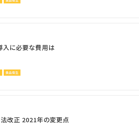
P
食品衛生
P導入に必要な費用は
P
食品衛生
法改正 2021年の変更点