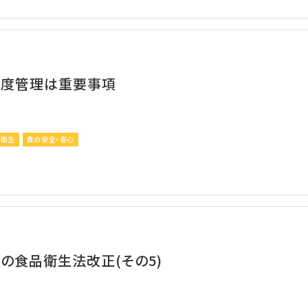
温度管理は重要事項
品衛生
食の安全・安心
りの食品衛生法改正(その5)