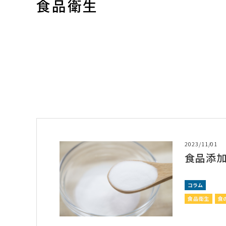
食品衛生
2023/11/01
食品添
コラム
食品衛生
食