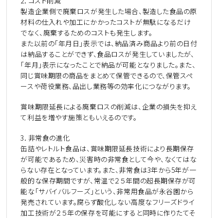
2
．コスト削減
製造企業側で廃棄ロスが発生した場合、製造した食品の原
材料の仕入れや加工にかかったコストが無駄になるだけ
でなく、廃棄するためのコストも発生します。
また以前の「年月日」表示では、納品済み商品より前の日付
は納品することができず、食品ロスが発生していましたが、
「年月」表示になったことで納品が可能となりました。また、
同じ賞味期限の商品をまとめて保管できるので、保管スペ
ースや荷役業務、品出し業務等の効率化につながります。
賞味期限延長による廃棄ロスの削減は、企業の損失を抑え
て利益を増やす施策ともいえるのです。
3
．非常食の進化
缶詰やレトルト食品は、賞味期限延長技術により長期保存
が可能であるため、災害時の非常食として今や、なくてはな
らない存在となっています。また、非常食は
3
年から
5
年が一
般的な保存期間ですが、常温で２５年間の超長期保存が可
能な「サバイバルフーズ」という、非常用食品が永谷園から
発売されています。腐らず酸化しない高度なフリーズドライ
加工技術が２５年の保存を可能にすると同時に作りたてそ