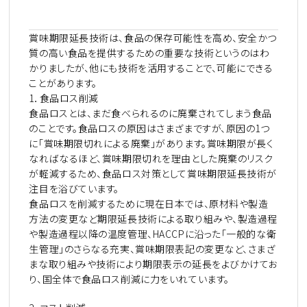
賞味期限延長技術は、食品の保存可能性を高め、安全かつ
質の高い食品を提供するための重要な技術というのはわ
かりましたが、他にも技術を活用することで、可能にできる
ことがあります。
1
．食品ロス削減
食品ロスとは、まだ食べられるのに廃棄されてしまう食品
のことです。食品ロスの原因はさまざまですが、原因の
1
つ
に「賞味期限切れによる廃棄」があります。賞味期限が長く
なればなるほど、賞味期限切れを理由とした廃棄のリスク
が軽減するため、食品ロス対策として賞味期限延長技術が
注目を浴びています。
食品ロスを削減するために現在日本では、原材料や製造
方法の変更など期限延長技術による取り組みや、製造過程
や製造過程以降の温度管理、
HACCP
に沿った「一般的な衛
生管理」のさらなる充実、賞味期限表記の変更など、さまざ
まな取り組みや技術により期限表示の延長をよびかけてお
り、国全体で食品ロス削減に力をいれています。