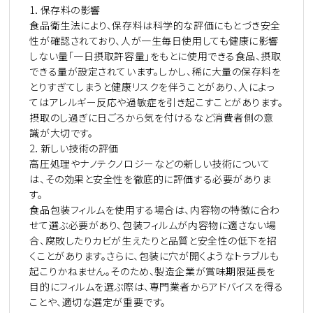
1．保存料の影響
食品衛生法により、保存料は科学的な評価にもとづき安全
性が確認されており、人が一生毎日使用しても健康に影響
しない量「一日摂取許容量」をもとに使用できる食品、摂取
できる量が設定されています。しかし、稀に大量の保存料を
とりすぎてしまうと健康リスクを伴うことがあり、人によっ
てはアレルギー反応や過敏症を引き起こすことがあります。
摂取のし過ぎに日ごろから気を付けるなど消費者側の意
識が大切です。
2．新しい技術の評価
高圧処理やナノテクノロジーなどの新しい技術について
は、その効果と安全性を徹底的に評価する必要がありま
す。
食品包装フィルムを使用する場合は、内容物の特徴に合わ
せて選ぶ必要があり、包装フィルムが内容物に適さない場
合、腐敗したりカビが生えたりと品質と安全性の低下を招
くことがあります。さらに、包装に穴が開くようなトラブルも
起こりかねません。そのため、製造企業が賞味期限延長を
目的にフィルムを選ぶ際は、専門業者からアドバイスを得る
ことや、適切な選定が重要です。