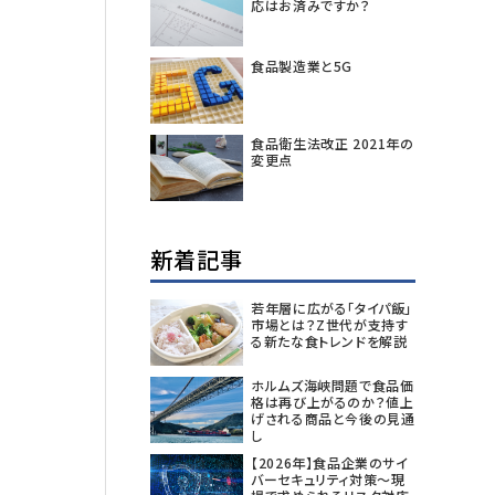
応はお済みですか？
食品製造業と5G
食品衛生法改正 2021年の
変更点
新着記事
若年層に広がる「タイパ飯」
市場とは？Z世代が支持す
る新たな食トレンドを解説
ホルムズ海峡問題で食品価
格は再び上がるのか？値上
げされる商品と今後の見通
し
【2026年】食品企業のサイ
バーセキュリティ対策～現