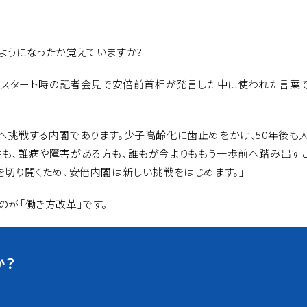
ようになったか覚えていますか?
内閣スタート時の記者会見で安倍前首相が発言した中に使われた言葉で
へ挑戦する内閣であります。少子高齢化に歯止めをかけ、50年後も
性も、難病や障害がある方も、誰もが今よりももう一歩前へ踏み出す
を切り開くため、安倍内閣は新しい挑戦をはじめます。」
のが「働き方改革」です。
か？